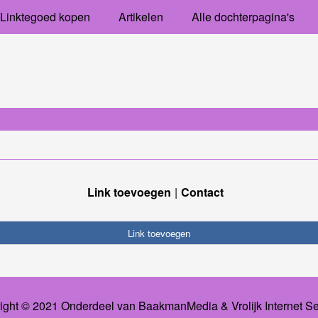
Linktegoed kopen
Artikelen
Alle dochterpagina's
Link toevoegen
Contact
Link toevoegen
ight © 2021 Onderdeel van
BaakmanMedia
&
Vrolijk Internet S