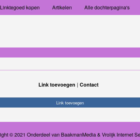
Linktegoed kopen
Artikelen
Alle dochterpagina's
Link toevoegen
Contact
Link toevoegen
ight © 2021 Onderdeel van
BaakmanMedia
&
Vrolijk Internet S